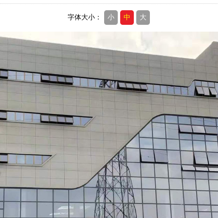
字体大小：
小
中
大